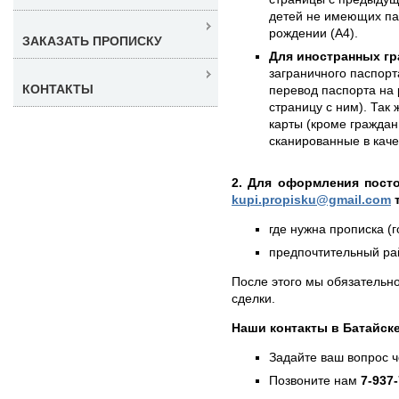
детей не имеющих пас
рождении (А4).
ЗАКАЗАТЬ ПРОПИСКУ
Для иностранных гр
заграничного паспорт
КОНТАКТЫ
перевод паспорта на 
страницу с ним). Так
карты (кроме граждан
сканированные в кач
2. Для оформления пост
kupi.propisku@gmail.com
т
где нужна прописка (г
предпочтительный рай
После этого мы обязательно
сделки.
Наши контакты в Батайске
Задайте ваш вопрос 
Позвоните нам
7-937