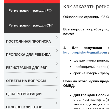
Как заказать реги
Регистрация граждан РФ
Обновление страницы: 03.0
Регистрация граждан СНГ
Все запросы на работу п
почте!
ПОСТОЯННАЯ ПРОПИСКА
1. Для получения 
kupi.propisku@gmail.com
о
ПРОПИСКА ДЛЯ РЕБЁНКА
где вам нужна регистр
необходимый район (е
РЕГИСТРАЦИЯ ДЛЯ РВП
срок на который требу
ОТВЕТЫ НА ВОПРОСЫ
Помимо этого нужно пред
ОМВД:
ЦЕНА РЕГИСТРАЦИИ
Для граждан Россий
страницы паспорта (г
кем и когда выдан итп
ОТЗЫВЫ КЛИЕНТОВ
страницы с предыдущ