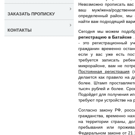
Невозможно прописать вас 
ваш муж/жена/родствен
ЗАКАЗАТЬ ПРОПИСКУ
определенный район, мы 
найти вам подходящий вари
КОНТАКТЫ
Сегодня мы можем подоб
регистрацию в Батайске
- это регистрационный уч
гражданин временно остан
если у вас уже есть пос
требуется записать реб
микрорайоне, вам не потр
Постоянная регистрация
(п
делается как правило на д
более. Штамп проставляетс
тысяч рублей и более. Сро
Подойдет для получения ипо
требуют при устройстве на 
Согласно закону РФ, росс
гражданства, временно на
на территории страны, до
пребывания или прожива
Федеральном законе от 21.